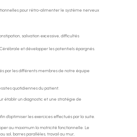
nctionnelles pour rétro-alimenter le système nerveux
nstipation, salivation excessive, difficultés
e Cérébrale et développer les potentiels épargnés.
lués par les différents membres de notre équipe
.
ssites quotidiennes du patient.
our établir un diagnostic et une stratégie de
n d’optimiser les exercices effectués par la suite.
pper au maximum la motricité fonctionnelle. Le
u sol, barres parallèles, travail au mur,