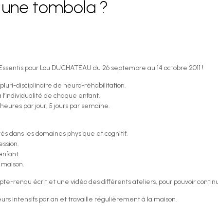
s une tombola ?
 Essentis pour Lou DUCHATEAU du 26 septembre au 14 octobre 2011 !
uri-disciplinaire de neuro-réhabilitation.
 l’individualité de chaque enfant.
 heures par jour, 5 jours par semaine.
tés dans les domaines physique et cognitif.
ession.
enfant.
a maison.
e-rendu écrit et une vidéo des différents ateliers, pour pouvoir continue
ieurs intensifs par an et travaille régulièrement à la maison.