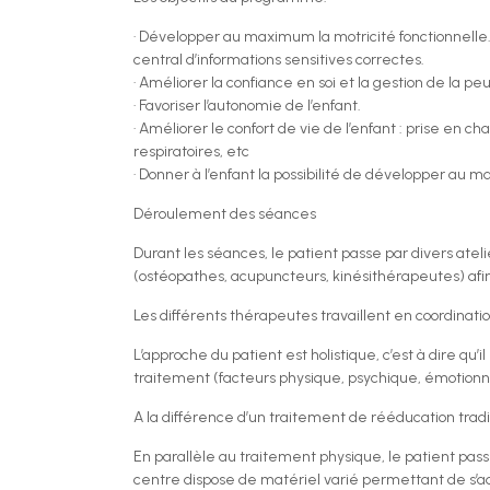
· Développer au maximum la motricité fonctionnelle.
central d’informations sensitives correctes.
· Améliorer la confiance en soi et la gestion de la p
· Favoriser l’autonomie de l’enfant.
· Améliorer le confort de vie de l’enfant : prise en ch
respiratoires, etc
· Donner à l’enfant la possibilité de développer au 
Déroulement des séances
Durant les séances, le patient passe par divers ate
(ostéopathes, acupuncteurs, kinésithérapeutes) af
Les différents thérapeutes travaillent en coordinat
L’approche du patient est holistique, c’est à dire qu’
traitement (facteurs physique, psychique, émotionn
A la différence d’un traitement de rééducation tradi
En parallèle au traitement physique, le patient pa
centre dispose de matériel varié permettant de s’adap