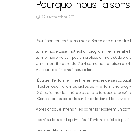
Pourquoi nous faison
22 septembre 2011
Pour financer les 3 semaines à Barcelone au centre
La méthode Essentis® est un programme intensif et pl
La méthode ne suit pas un protocole, mais s’adapte à
Un « intensif » dure de 2 à 4 semaines, à raison de 4
Au cours de l’intensif, nous allons:
· Évaluer l’enfant et mettre en évidence ses capaci
· Tester les différentes pistes permettant une progr
· Sélectionner les thérapies et ateliers adaptées à l’
· Conseiller les parents sur l’orientation et le suivi à l
Après chaque intensif, les parents reçoivent un compt
Les résultats sont optimisés si l’enfant assiste à plus
Les objectifs du programme: