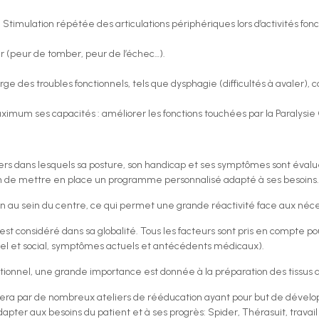
 Stimulation répétée des articulations périphériques lors d’activités fo
eur (peur de tomber, peur de l’échec…).
arge des troubles fonctionnels, tels que dysphagie (difficultés à avaler), co
maximum ses capacités : améliorer les fonctions touchées par la Paralysi
liers dans lesquels sa posture, son handicap et ses symptômes sont éva
in de mettre en place un programme personnalisé adapté à ses besoins
ion au sein du centre, ce qui permet une grande réactivité face aux néce
il est considéré dans sa globalité. Tous les facteurs sont pris en compte p
el et social, symptômes actuels et antécédents médicaux).
tionnel, une grande importance est donnée à la préparation des tissus afi
ssera par de nombreux ateliers de rééducation ayant pour but de dévelo
ter aux besoins du patient et à ses progrès: Spider, Thérasuit, travail a