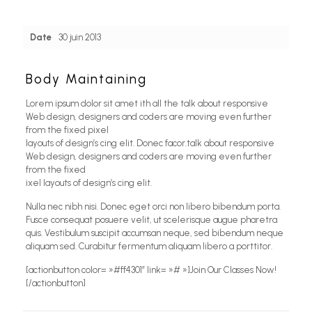
Date
30 juin 2013
Body Maintaining
Lorem ipsum dolor sit amet ith all the talk about responsive
Web design, designers and coders are moving even further
from the fixed pixel
layouts of design’s cing elit. Donec facor.talk about responsive
Web design, designers and coders are moving even further
from the fixed
ixel layouts of design’s cing elit.
Nulla nec nibh nisi. Donec eget orci non libero bibendum porta.
Fusce consequat posuere velit, ut scelerisque augue pharetra
quis. Vestibulum suscipit accumsan neque, sed bibendum neque
aliquam sed. Curabitur fermentum aliquam libero a porttitor.
[actionbutton color= »#ff4301″ link= »# »]Join Our Classes Now!
[/actionbutton]