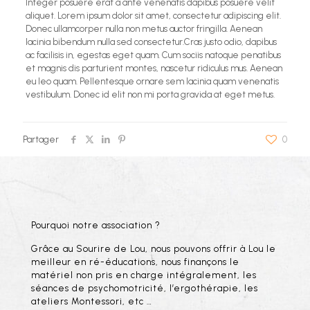
Integer posuere erat a ante venenatis dapibus posuere velit
aliquet. Lorem ipsum dolor sit amet, consectetur adipiscing elit.
Donec ullamcorper nulla non metus auctor fringilla. Aenean
lacinia bibendum nulla sed consectetur.Cras justo odio, dapibus
ac facilisis in, egestas eget quam. Cum sociis natoque penatibus
et magnis dis parturient montes, nascetur ridiculus mus. Aenean
eu leo quam. Pellentesque ornare sem lacinia quam venenatis
vestibulum. Donec id elit non mi porta gravida at eget metus.
Partager
0
Pourquoi notre association ?
Grâce au Sourire de Lou, nous pouvons offrir à Lou le
meilleur en ré-éducations, nous finançons le
matériel non pris en charge intégralement, les
séances de psychomotricité, l’ergothérapie, les
ateliers Montessori, etc …