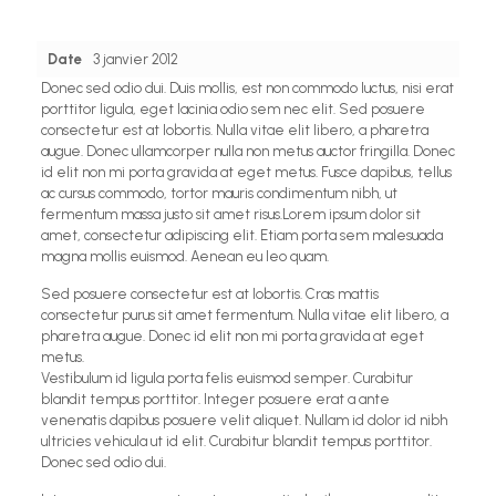
Date
3 janvier 2012
Donec sed odio dui. Duis mollis, est non commodo luctus, nisi erat
porttitor ligula, eget lacinia odio sem nec elit. Sed posuere
consectetur est at lobortis. Nulla vitae elit libero, a pharetra
augue. Donec ullamcorper nulla non metus auctor fringilla. Donec
id elit non mi porta gravida at eget metus. Fusce dapibus, tellus
ac cursus commodo, tortor mauris condimentum nibh, ut
fermentum massa justo sit amet risus.Lorem ipsum dolor sit
amet, consectetur adipiscing elit. Etiam porta sem malesuada
magna mollis euismod. Aenean eu leo quam.
Sed posuere consectetur est at lobortis. Cras mattis
consectetur purus sit amet fermentum. Nulla vitae elit libero, a
pharetra augue. Donec id elit non mi porta gravida at eget
metus.
Vestibulum id ligula porta felis euismod semper. Curabitur
blandit tempus porttitor. Integer posuere erat a ante
venenatis dapibus posuere velit aliquet. Nullam id dolor id nibh
ultricies vehicula ut id elit. Curabitur blandit tempus porttitor.
Donec sed odio dui.