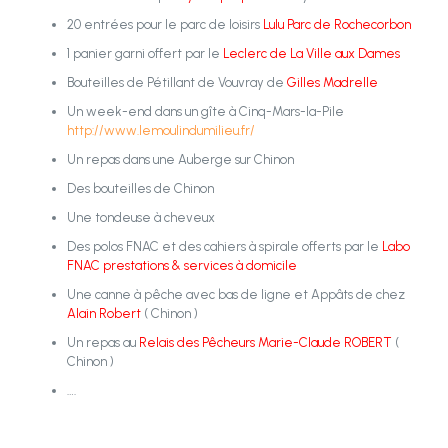
20 entrées pour le parc de loisirs
Lulu Parc de Rochecorbon
1 panier garni offert par le
Leclerc de La Ville aux Dames
Bouteilles de Pétillant de Vouvray de
Gilles Madrelle
Un week-end dans un gîte à Cinq-Mars-la-Pile
http://www.lemoulindumilieu.fr/
Un repas dans une Auberge sur Chinon
Des bouteilles de Chinon
Une tondeuse à cheveux
Des polos FNAC et des cahiers à spirale offerts par le
Labo
FNAC
prestations & services à domicile
Une canne à pêche avec bas de ligne et Appâts de chez
Alain Robert
( Chinon )
Un repas au
Relais des Pêcheurs Marie-Claude ROBERT
(
Chinon )
….