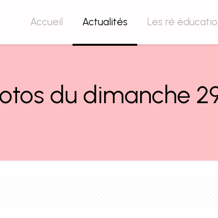
Accueil
Actualités
Les ré éducati
otos du dimanche 29