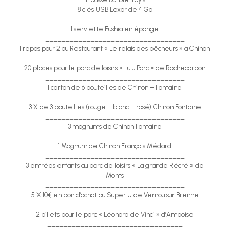
8 clés USB Lexar de 4 Go
__________________________________
1 serviette Fushia en éponge
__________________________________
1 repas pour 2 au Restaurant « Le relais des pêcheurs » à Chinon
__________________________________
20 places pour le parc de loisirs « Lulu Parc » de Rochecorbon
__________________________________
1 carton de 6 bouteilles de Chinon – Fontaine
__________________________________
3 X de 3 bouteilles (rouge – blanc – rosé) Chinon Fontaine
__________________________________
3 magnums de Chinon Fontaine
__________________________________
1 Magnum de Chinon François Médard
__________________________________
3 entrées enfants au parc de loisirs « La grande Récré » de
Monts
__________________________________
5 X 10€ en bon d’achat au Super U de Vernou sur Brenne
__________________________________
2 billets pour le parc « Léonard de Vinci » d’Amboise
_________________________________