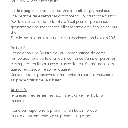
Lou »: www.lesouriredelou.fr
Les lots gagnants seront conservés au profit du gagnant durant
une période de 4 semaines à compter du jour du tirage au sort.
Au-delà de cette période et à défaut pour les personnes
gagnantes de se manifester, elles seront alors déchues de leur
droit.
Et le lot sera remis en jeu lors de la prochaine tombola en 2013.
Article 9 :
L’association « Le Sourire de Lou » organisatrice de cette
tombola se réserve le droit de modifier ou d’annuler purement
et simplement l’opération en raison de tout événement sans
que sa responsabilité soit engagée.
Dans ce cas, les personnes seront évidemment remboursées
sur présentation de leur billet.
Article 10 :
le présent règlement est soumis exclusivement à la loi
française.
Toute participation à la présente tombola implique
l’acceptation sans réserve du présent règlement.