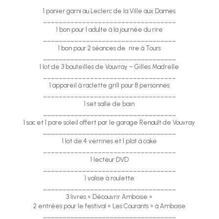
1 panier garni au Leclerc de la Ville aux Dames
__________________________________
1 bon pour 1 adulte à la journée du rire
__________________________________
1 bon pour 2 séances de rire à Tours
__________________________________
1 lot de 3 bouteilles de Vouvray – Gilles Madrelle
__________________________________
1 appareil à raclette grill pour 8 personnes
__________________________________
1 set salle de bain
__________________________________
1 sac et 1 pare soleil offert par le garage Renault de Vouvray
__________________________________
1 lot de 4 verrines et 1 plat à cake
__________________________________
1 lecteur DVD
__________________________________
1 valise à roulette
__________________________________
3 livres « Découvrir Amboise »
2 entrées pour le festival « Les Courants » à Amboise
__________________________________