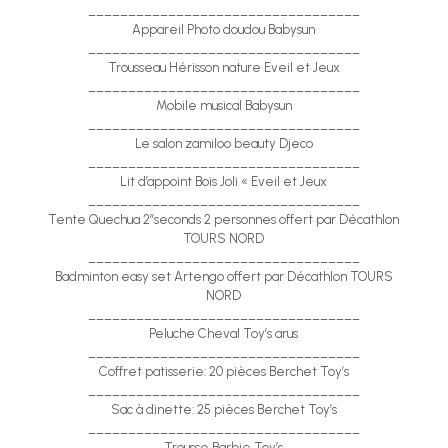
__________________________________
Appareil Photo doudou Babysun
__________________________________
Trousseau Hérisson nature Eveil et Jeux
__________________________________
Mobile musical Babysun
__________________________________
Le salon zamiloo beauty Djeco
__________________________________
Lit d’appoint Bois Joli « Eveil et Jeux
__________________________________
Tente Quechua 2″seconds 2 personnes offert par Décathlon
TOURS NORD
__________________________________
Badminton easy set Artengo offert par Décathlon TOURS
NORD
__________________________________
Peluche Cheval Toy’s arus
__________________________________
Coffret patisserie: 20 pièces Berchet Toy’s
__________________________________
Sac à dinette: 25 pièces Berchet Toy’s
__________________________________
Trousse Barbie Toy’s