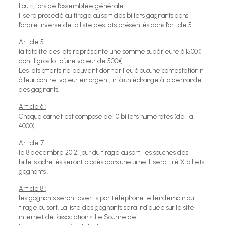
Lou », lors de l’assemblée générale.
Il sera procédé au tirage au sort des billets gagnants dans
l’ordre inverse de la liste des lots présentés dans l’article 5.
Article 5 :
la totalité des lots représente une somme supérieure à 1500€
dont 1 gros lot d’une valeur de 500€.
Les lots offerts ne peuvent donner lieu à aucune contestation ni
à leur contre-valeur en argent, ni à un échange à la demande
des gagnants.
Article 6 :
Chaque carnet est composé de 10 billets numérotés (de 1 à
4000).
Article 7 :
le 8 décembre 2012, jour du tirage au sort, les souches des
billets achetés seront placés dans une urne. Il sera tiré X billets
gagnants .
Article 8 :
les gagnants seront avertis par téléphone le lendemain du
tirage au sort. La liste des gagnants sera indiquée sur le site
internet de l’association « Le Sourire de