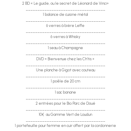
2 BD « Le guide, ou le secret de Léonard de Vinci»
__________________________________
1 balance de cuisine métal
__________________________________
6 verres à bière Leffe
__________________________________
6 verres à Whisky
__________________________________
1 seau à Champagne
__________________________________
DVD « Bienvenue chez les Ch’tis »
__________________________________
Une planche à Gigot avec couteau
__________________________________
1 poêle de 20 cm
__________________________________
1 sac banane
__________________________________
2 entrées pour le Bio Parc de Doué
__________________________________
10€ au Gamme Vert de Loudun
__________________________________
1 portefeuille pour femme en cuir offert par la cordonnerie