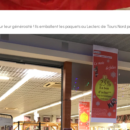
ur leur générosité ! Ils emballent les paquets au Leclerc de Tours Nord po