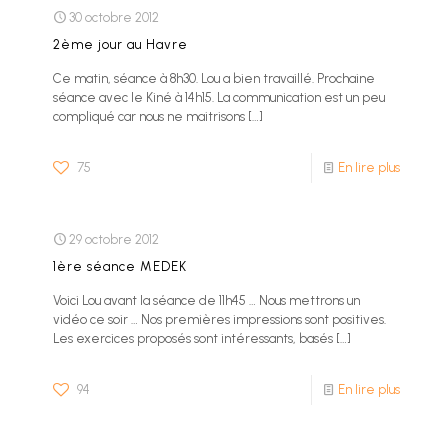
30 octobre 2012
2ème jour au Havre
Ce matin, séance à 8h30. Lou a bien travaillé. Prochaine
séance avec le Kiné à 14h15. La communication est un peu
compliqué car nous ne maitrisons
[…]
75
En lire plus
29 octobre 2012
1ère séance MEDEK
Voici Lou avant la séance de 11h45 … Nous mettrons un
vidéo ce soir … Nos premières impressions sont positives.
Les exercices proposés sont intéressants, basés
[…]
94
En lire plus