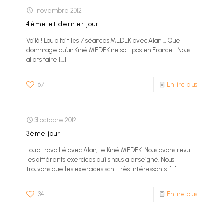
1 novembre 2012
4ème et dernier jour
Voilà ! Lou a fait les 7 séances MEDEK avec Alan … Quel
dommage qu’un Kiné MEDEK ne soit pas en France ! Nous
allons faire
[…]
67
En lire plus
31 octobre 2012
3ème jour
Lou a travaillé avec Alan, le Kiné MEDEK. Nous avons revu
les différents exercices qu’ils nous a enseigné. Nous
trouvons que les exercices sont très intéressants.
[…]
34
En lire plus